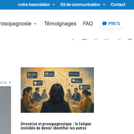
notre Association
Kit de communication
Contact
rosopagnosie
Témoignages
FAQ
PIN'S
aris 8
Directrice et prosopagnosique : la fatigue
invisible de devoir identifier les autres