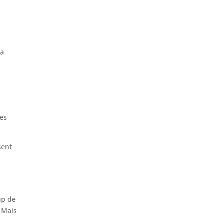
la
les
sent
up de
 Mais