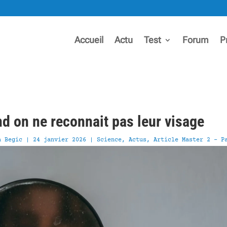
Accueil
Actu
Test
Forum
P
d on ne reconnait pas leur visage
a Begic
|
24 janvier 2026
|
Science
,
Actus
,
Article Master 2 - P