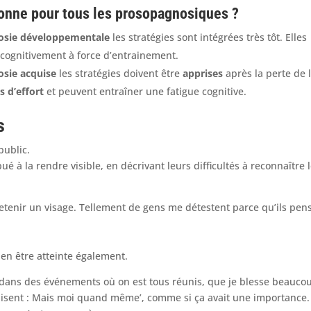
ionne pour tous les prosopagnosiques ?
nosie développementale
les stratégies sont intégrées très tôt. Elles
cognitivement à force d’entrainement.
osie acquise
les stratégies doivent être
apprises
après la perte de 
s d’effort
et peuvent entraîner une fatigue cognitive.
s
ublic.
ué à la rendre visible, en décrivant leurs difficultés à reconnaître 
etenir un visage. Tellement de gens me détestent parce qu’ils pen
en être atteinte également.
out dans des événements où on est tous réunis, que je blesse beauco
e disent : Mais moi quand même’, comme si ça avait une importance.