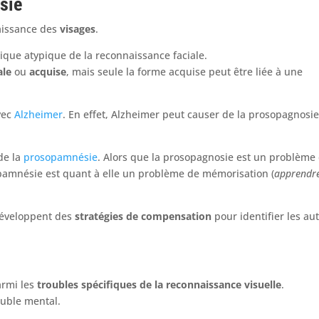
sie
aissance des
visages
.
que atypique de la reconnaissance faciale.
ale
ou
acquise
, mais seule la forme acquise peut être liée à une
vec
Alzheimer
. En effet, Alzheimer peut causer de la prosopagnosi
de la
prosopamnésie
. Alors que la prosopagnosie est un problème
opamnésie est quant à elle un problème de mémorisation (
apprendr
développent des
stratégies de compensation
pour identifier les au
armi les
troubles spécifiques de la reconnaissance visuelle
.
ouble mental.