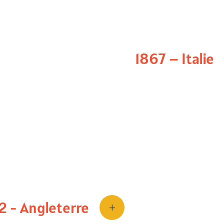
ivent un patient
chique).
1867 – Italie
mais
plus les visages
,
re description
quise.
1867.
John Hughlings Jac
Le neurologue brita
accident vasculaire
reconnaît plus les v
2 - Angleterre
L
L’idée qu’il existe 