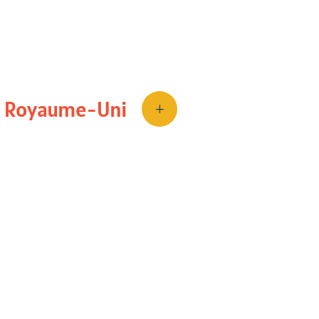
Création de
Face Bl
Interest Company
à 
Dirigée
par et pour 
prosopagnosie
, l’
– Royaume-Uni
du trouble dans la s
L
réseau des personn
Première structure 
entièrement à la pros
recherche scientifiq
📚
Face Blind UK – 
0)
Group
(University