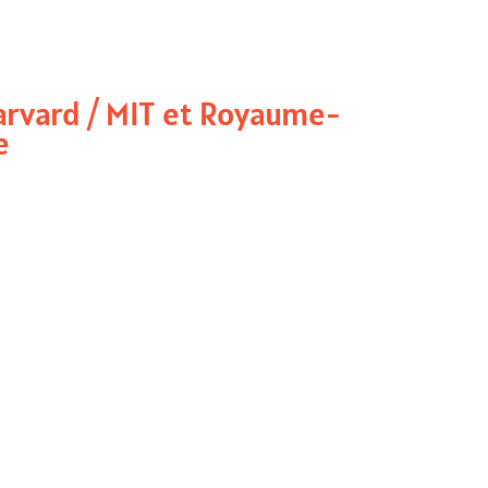
rvard / MIT et Royaume-
e
ouvre le mot “Face-Blindness”
red
et
Harvard Gazette
racontent la
 personnes “face-blind”.
cadre médical ; les premiers forums
sent.