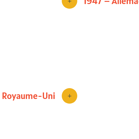
1947 – Allem
L
lement dans la
rankheiten
, 179, 6–
H. R. McConachie
Première descriptio
jeune femme qui, de
– Royaume-Uni
L
Découverte de la
pr
📚
Cortex
, 12(1), 7