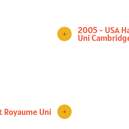
Test
qui permet de
al
2005 - USA Ha
e
, car beaucoup
L
Uni Cambridg
roscience Reviews
,
Le grand public déc
Des articles dans
Wi
vie quotidienne des
t Royaume Uni
L
Le trouble sort du 
d’entraide apparais