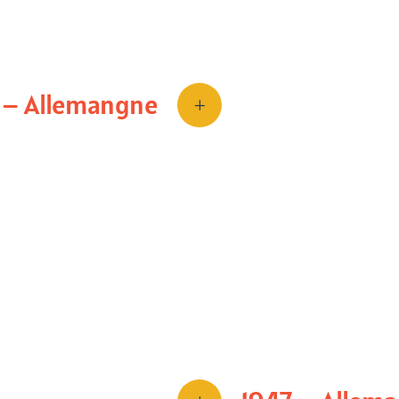
Heinrich Lissauer
Décrit la
“Seelenblin
perçoit les objets e
voit
.
 – Allemangne
L
Première théorie des
prosopagnosie fera 
📚
Archiv für Psych
osop-Agnosie”
et
incapables de
eur, malgré une