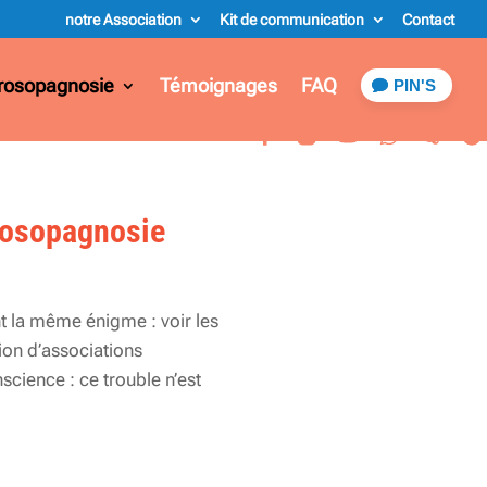
notre Association
Kit de communication
Contact
rosopagnosie
Témoignages
FAQ
PIN'S
prosopagnosie
nt la même énigme : voir les
ion d’associations
nscience : ce trouble n’est