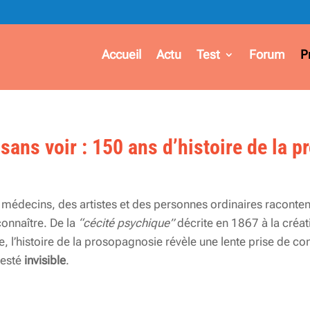
Accueil
Actu
Test
Forum
P
sans voir : 150 ans d’histoire de la 
s médecins, des artistes et des personnes ordinaires raconte
connaître. De la
“cécité psychique”
décrite en 1867 à la créat
le, l’histoire de la prosopagnosie révèle une lente prise de co
resté
invisible
.