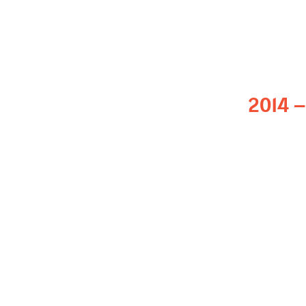
2014 
Twenty-item prosopagnosia index (PI2
L’équipe du
Face Blindness Research 