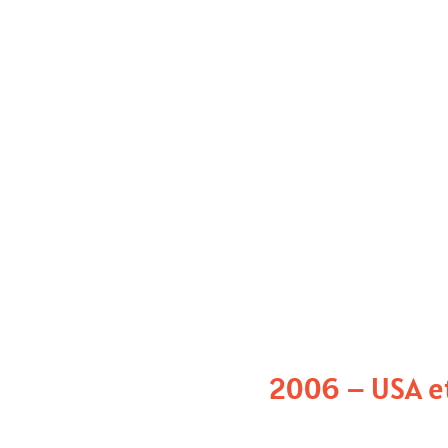
Ken Nakayama & Brad Duchaine
Ils créent le
Cambridge Face Memory 
detecter la prospgnosie developemnt
Le trouble n’est pas rare : il est
invisibl
compensent sans le savoir.
📚 Duchaine & Nakayama,
Nature Neu
2006.
2006 – USA e