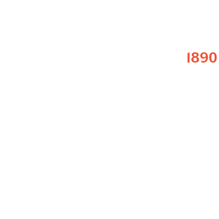
1890
Joachim Bodamer
Médecin neurologue, il publie
“Die Pr
crée le mot.
Il étudie
trois soldats blessés à la tête
reconnaître les visages,y compris le l