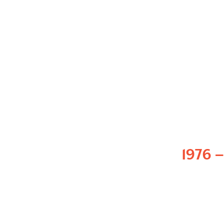
vision intacte.
Le mot “prosopagnosie” entre officiel
littérature scientifique.
📚
Archiv für Psychiatrie und Nervenk
53.
1976 