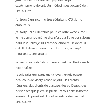
grave accident et un choc psychologique
le
extrêmement violent. Un médecin s’est occupé de…
visage
:
Lire la suite
de
Deux
mon
J’ai trouvé un inconnu très séduisant. C’était mon
heures
copain
amoureux.
plus
J’ai toujours eu un faible pour les roux. Avec le recul,
tôt,
je me demande même si ce n’est pas l’une des raisons
ce
pour lesquelles je suis tombée amoureuse de celui
médecin
qui allait devenir mon mari. Un roux, ça se repère.
s’occupait
:
Pour une…
Lire la suite
de
J’ai
moi.
Je peux dire trois fois bonjour au même client sans le
trouvé
Je
reconnaître
un
ne
Je suis caissière. Dans mon travail, je vois passer
inconnu
l’ai
beaucoup de visages chaque jour. Des clients
très
pourtant
réguliers, des clients de passage, des collègues, des
séduisant.
pas
personnes que je croise plusieurs fois dans la même
C’était
reconnu.
journée. Et pourtant, il peut m’arriver de dire trois…
mon
:
Lire la suite
amoureux.