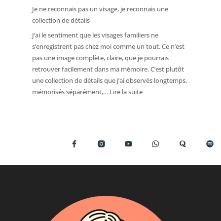
Je
Je ne reconnais pas un visage, je reconnais une
peux
collection de détails
dire
J’ai le sentiment que les visages familiers ne
trois
s’enregistrent pas chez moi comme un tout. Ce n’est
fois
pas une image complète, claire, que je pourrais
bonjour
retrouver facilement dans ma mémoire. C’est plutôt
au
une collection de détails que j’ai observés longtemps,
même
:
mémorisés séparément,…
Lire la suite
client
Je
sans
ne
le
reconnais
reconnaître
pas
un
visage,
je
reconnais
une
collection
de