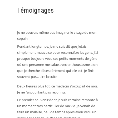
Témoignages
Je ne pouvais même pas imaginer le visage de mon
copain
Pendant longtemps, je me suis dit que j’étais
simplement mauvaise pour reconnaître les gens. J’ai
presque toujours vécu ces petits moments de gêne
où une personne me salue avec enthousiasme alors
que je cherche désespérément qui elle est. Je finis
:
souvent par…
Lire la suite
Je
Deux heures plus tôt, ce médecin s’occupait de moi.
ne
Je ne l’ai pourtant pas reconnu.
pouvais
Le premier souvenir dont je suis certaine remonte à
même
un moment très particulier de ma vie. Je venais de
pas
faire un malaise, peu de temps après avoir vécu un
imaginer