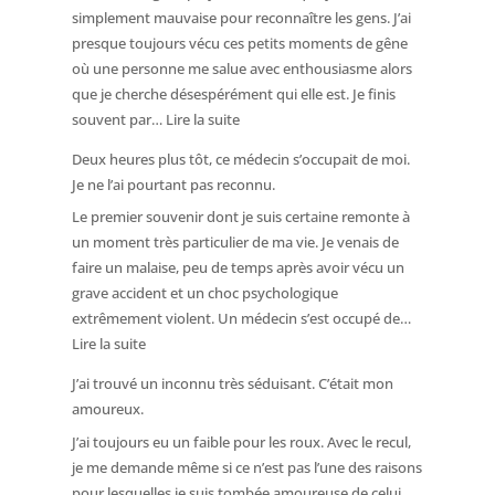
simplement mauvaise pour reconnaître les gens. J’ai
presque toujours vécu ces petits moments de gêne
où une personne me salue avec enthousiasme alors
que je cherche désespérément qui elle est. Je finis
:
souvent par…
Lire la suite
Je
Deux heures plus tôt, ce médecin s’occupait de moi.
ne
Je ne l’ai pourtant pas reconnu.
pouvais
Le premier souvenir dont je suis certaine remonte à
même
un moment très particulier de ma vie. Je venais de
pas
faire un malaise, peu de temps après avoir vécu un
imaginer
grave accident et un choc psychologique
le
extrêmement violent. Un médecin s’est occupé de…
visage
:
Lire la suite
de
Deux
mon
J’ai trouvé un inconnu très séduisant. C’était mon
heures
copain
amoureux.
plus
J’ai toujours eu un faible pour les roux. Avec le recul,
tôt,
je me demande même si ce n’est pas l’une des raisons
ce
pour lesquelles je suis tombée amoureuse de celui