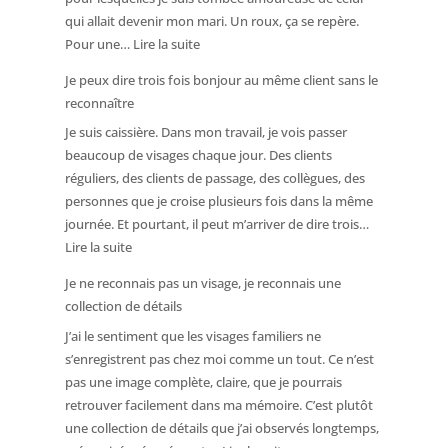
médecin
qui allait devenir mon mari. Un roux, ça se repère.
s’occupait
:
Pour une…
Lire la suite
de
J’ai
moi.
Je peux dire trois fois bonjour au même client sans le
trouvé
Je
reconnaître
un
ne
Je suis caissière. Dans mon travail, je vois passer
inconnu
l’ai
beaucoup de visages chaque jour. Des clients
très
pourtant
réguliers, des clients de passage, des collègues, des
séduisant.
pas
personnes que je croise plusieurs fois dans la même
C’était
reconnu.
journée. Et pourtant, il peut m’arriver de dire trois…
mon
:
Lire la suite
amoureux.
Je
Je ne reconnais pas un visage, je reconnais une
peux
collection de détails
dire
J’ai le sentiment que les visages familiers ne
trois
s’enregistrent pas chez moi comme un tout. Ce n’est
fois
pas une image complète, claire, que je pourrais
bonjour
retrouver facilement dans ma mémoire. C’est plutôt
au
une collection de détails que j’ai observés longtemps,
même