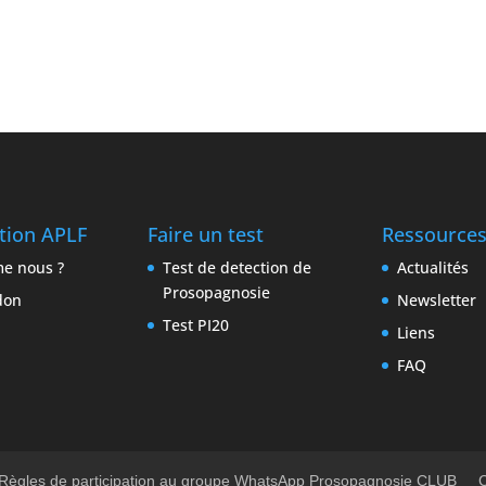
ation APLF
Faire un test
Ressource
e nous ?
Test de detection de
Actualités
Prosopagnosie
don
Newsletter
Test PI20
Liens
FAQ
Règles de participation au groupe WhatsApp Prosopagnosie CLUB