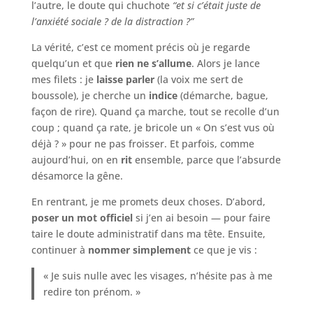
l’autre, le doute qui chuchote
“et si c’était juste de
l’anxiété sociale ? de la distraction ?”
La vérité, c’est ce moment précis où je regarde
quelqu’un et que
rien ne s’allume
. Alors je lance
mes filets : je
laisse parler
(la voix me sert de
boussole), je cherche un
indice
(démarche, bague,
façon de rire). Quand ça marche, tout se recolle d’un
coup ; quand ça rate, je bricole un « On s’est vus où
déjà ? » pour ne pas froisser. Et parfois, comme
aujourd’hui, on en
rit
ensemble, parce que l’absurde
désamorce la gêne.
En rentrant, je me promets deux choses. D’abord,
poser un mot officiel
si j’en ai besoin — pour faire
taire le doute administratif dans ma tête. Ensuite,
continuer à
nommer simplement
ce que je vis :
« Je suis nulle avec les visages, n’hésite pas à me
redire ton prénom. »