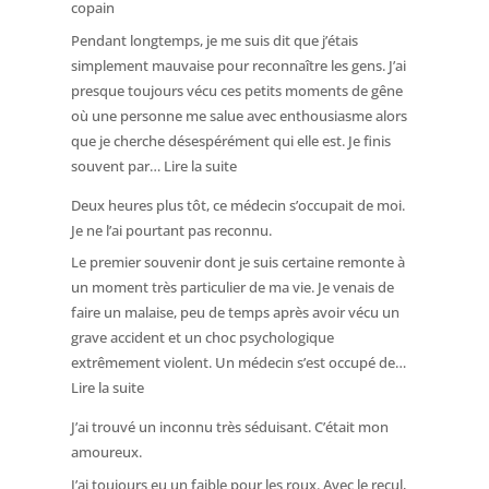
copain
Pendant longtemps, je me suis dit que j’étais
simplement mauvaise pour reconnaître les gens. J’ai
presque toujours vécu ces petits moments de gêne
où une personne me salue avec enthousiasme alors
que je cherche désespérément qui elle est. Je finis
:
souvent par…
Lire la suite
Je
Deux heures plus tôt, ce médecin s’occupait de moi.
ne
Je ne l’ai pourtant pas reconnu.
pouvais
Le premier souvenir dont je suis certaine remonte à
même
un moment très particulier de ma vie. Je venais de
pas
faire un malaise, peu de temps après avoir vécu un
imaginer
grave accident et un choc psychologique
le
extrêmement violent. Un médecin s’est occupé de…
visage
:
Lire la suite
de
Deux
mon
J’ai trouvé un inconnu très séduisant. C’était mon
heures
copain
amoureux.
plus
J’ai toujours eu un faible pour les roux. Avec le recul,
tôt,