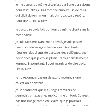
je me demande même si ce n’est pas l’une des raisons
ce
pour lesquelles je suis tombée amoureuse de celui
médecin
qui allait devenir mon mari. Un roux, ça se repère.
s’occupait
:
Pour une…
Lire la suite
de
J’ai
moi.
Je peux dire trois fois bonjour au même client sans le
trouvé
Je
reconnaître
un
ne
Je suis caissière. Dans mon travail, je vois passer
inconnu
l’ai
beaucoup de visages chaque jour. Des clients
très
pourtant
réguliers, des clients de passage, des collègues, des
séduisant.
pas
personnes que je croise plusieurs fois dans la même
C’était
reconnu.
journée. Et pourtant, il peut m’arriver de dire trois…
mon
:
Lire la suite
amoureux.
Je
Je ne reconnais pas un visage, je reconnais une
peux
collection de détails
dire
J’ai le sentiment que les visages familiers ne
trois
s’enregistrent pas chez moi comme un tout. Ce n’est
fois
pas une image complète, claire, que je pourrais
bonjour