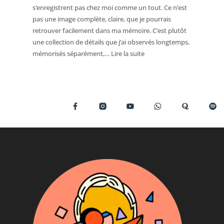
s’enregistrent pas chez moi comme un tout. Ce n’est
fois
pas une image complète, claire, que je pourrais
bonjour
retrouver facilement dans ma mémoire. C’est plutôt
au
une collection de détails que j’ai observés longtemps,
même
:
mémorisés séparément,…
Lire la suite
client
Je
sans
ne
le
reconnais
reconnaître
pas
un
visage,
je
reconnais
une
collection
de
détails