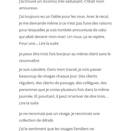
J’ai trouvé un inconnu très séduisant. C’était mon
heures
copain
amoureux.
plus
J’ai toujours eu un faible pour les roux. Avec le recul,
tôt,
je me demande même si ce n’est pas l’une des raisons
ce
pour lesquelles je suis tombée amoureuse de celui
médecin
qui allait devenir mon mari. Un roux, ça se repère.
s’occupait
:
Pour une…
Lire la suite
de
J’ai
moi.
Je peux dire trois fois bonjour au même client sans le
trouvé
Je
reconnaître
un
ne
Je suis caissière. Dans mon travail, je vois passer
inconnu
l’ai
beaucoup de visages chaque jour. Des clients
très
pourtant
réguliers, des clients de passage, des collègues, des
séduisant.
pas
personnes que je croise plusieurs fois dans la même
C’était
reconnu.
journée. Et pourtant, il peut m’arriver de dire trois…
mon
:
Lire la suite
amoureux.
Je
Je ne reconnais pas un visage, je reconnais une
peux
collection de détails
dire
J’ai le sentiment que les visages familiers ne
trois