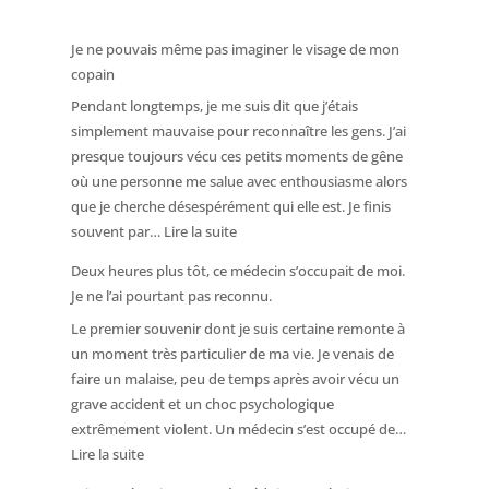
Je ne pouvais même pas imaginer le visage de mon
copain
Pendant longtemps, je me suis dit que j’étais
simplement mauvaise pour reconnaître les gens. J’ai
presque toujours vécu ces petits moments de gêne
où une personne me salue avec enthousiasme alors
que je cherche désespérément qui elle est. Je finis
:
souvent par…
Lire la suite
Je
Deux heures plus tôt, ce médecin s’occupait de moi.
ne
Je ne l’ai pourtant pas reconnu.
pouvais
Le premier souvenir dont je suis certaine remonte à
même
un moment très particulier de ma vie. Je venais de
pas
faire un malaise, peu de temps après avoir vécu un
imaginer
grave accident et un choc psychologique
le
extrêmement violent. Un médecin s’est occupé de…
visage
:
Lire la suite
de
Deux
mon