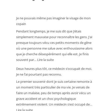
Je ne pouvais même pas imaginer le visage de mon
copain
Pendant longtemps, je me suis dit que j’étais
simplement mauvaise pour reconnaître les gens. J’ai
presque toujours vécu ces petits moments de gêne
où une personne me salue avec enthousiasme alors
que je cherche désespérément qui elle est. Je finis
:
souvent par…
Lire la suite
Je
Deux heures plus tôt, ce médecin s’occupait de moi.
ne
Je ne l’ai pourtant pas reconnu.
pouvais
Le premier souvenir dont je suis certaine remonte à
même
un moment très particulier de ma vie. Je venais de
pas
faire un malaise, peu de temps après avoir vécu un
imaginer
grave accident et un choc psychologique
le
extrêmement violent. Un médecin s’est occupé de…
visage
:
Lire la suite
de