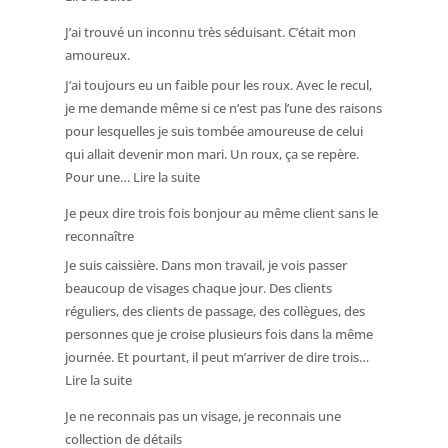
Deux
mon
J’ai trouvé un inconnu très séduisant. C’était mon
heures
copain
amoureux.
plus
J’ai toujours eu un faible pour les roux. Avec le recul,
tôt,
je me demande même si ce n’est pas l’une des raisons
ce
pour lesquelles je suis tombée amoureuse de celui
médecin
qui allait devenir mon mari. Un roux, ça se repère.
s’occupait
:
Pour une…
Lire la suite
de
J’ai
moi.
Je peux dire trois fois bonjour au même client sans le
trouvé
Je
reconnaître
un
ne
Je suis caissière. Dans mon travail, je vois passer
inconnu
l’ai
beaucoup de visages chaque jour. Des clients
très
pourtant
réguliers, des clients de passage, des collègues, des
séduisant.
pas
personnes que je croise plusieurs fois dans la même
C’était
reconnu.
journée. Et pourtant, il peut m’arriver de dire trois…
mon
:
Lire la suite
amoureux.
Je
Je ne reconnais pas un visage, je reconnais une
peux
collection de détails