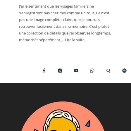
dire
J’ai le sentiment que les visages familiers ne
trois
s’enregistrent pas chez moi comme un tout. Ce n’est
fois
pas une image complète, claire, que je pourrais
bonjour
retrouver facilement dans ma mémoire. C’est plutôt
au
une collection de détails que j’ai observés longtemps,
même
:
mémorisés séparément,…
Lire la suite
client
Je
sans
ne
le
reconnais
reconnaître
pas
un
visage,
je
reconnais
une
collection
de
détails